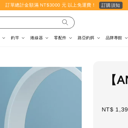
訂單總計金額滿 NT$3000 元 以上免運費！
訂購須知
釣竿
捲線器
零配件
路亞釣餌
品牌專館
【A
Sale
NT$ 1,3
price