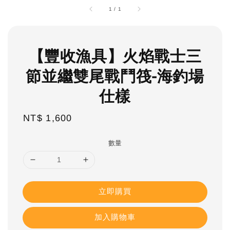
1
/
1
【豐收漁具】火焰戰士三
節並繼雙尾戰鬥筏-海釣場
仕樣
NT$ 1,600
Regular
price
數量
立即購買
加入購物車