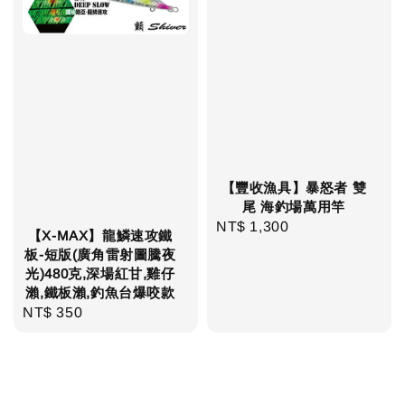
【豐收漁具】暴怒者 雙
尾 海釣場萬用竿
NT$ 1,300
Regular
【X-MAX】龍鱗速攻鐵
price
板-短版(廣角雷射圖騰夜
光)480克,深場紅甘,雞仔
瀨,鐵板瀨,釣魚台爆咬款
NT$ 350
Regular
price