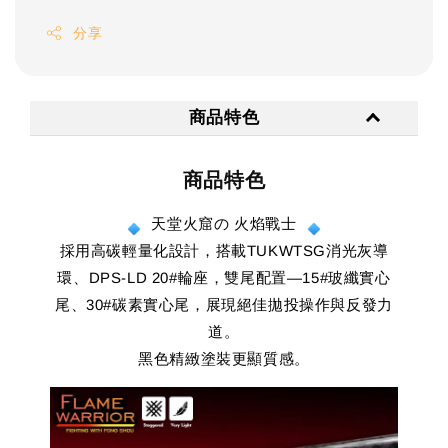
分享
商品特色
商品特色
天堂火窟の 火焰戰士
採用高碳輕量化設計，搭載TUKWTSG消光灰導
環、DPS-LD 20#輪座，雙尾配置—15#玻纖實心
尾、30#碳素實心尾，展現絕佳拋投操作與反發力
道。
黑色精緻塗裝更顯質感。