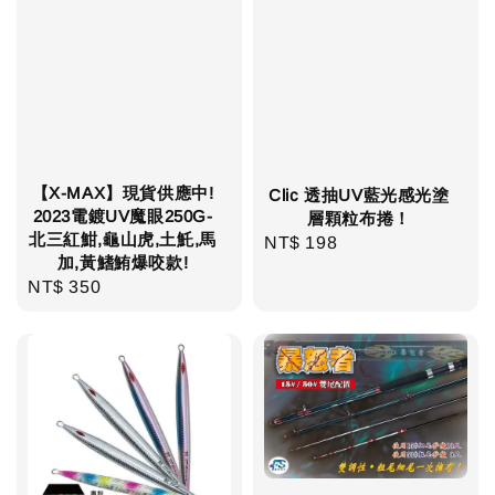
【X-MAX】現貨供應中!
Clic 透抽UV藍光感光塗
2023電鍍UV魔眼250G-
層顆粒布捲！
北三紅魽,龜山虎,土魠,馬
NT$ 198
Regular
加,黃鰭鮪爆咬款!
price
NT$ 350
Regular
price