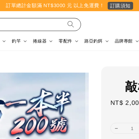
訂單總計金額滿 NT$3000 元 以上免運費！
訂購須知
釣竿
捲線器
零配件
路亞釣餌
品牌專館
敲
NT$ 2,0
Reg
pri