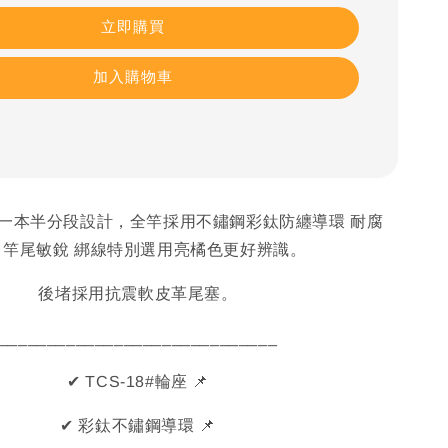
立即購買
加入購物車
 一本半分段設計，全竿採用不鏽鋼彩鈦防纏導環 耐腐
，竿尾敏銳 綁線特別選用亮橘色更好辨識。
後堵採用抗震軟皮革尾塞。
_____________________________
✔ TCS-18#輪座 📌
✔ 彩鈦不鏽鋼導環 📌