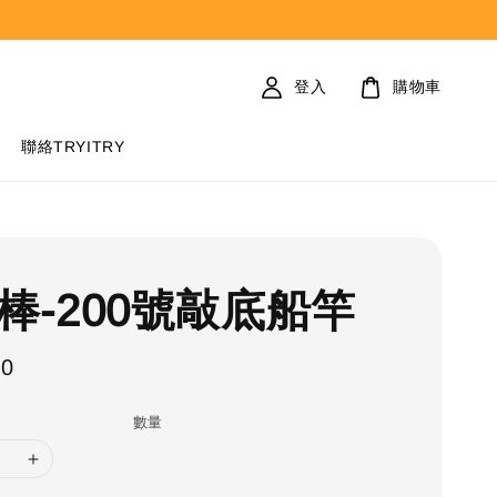
登入
購物車
聯絡TRYITRY
棒-200號敲底船竿
00
ular
ce
數量